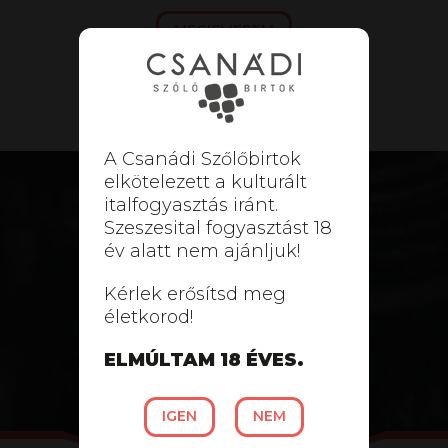
MEGISMEREM
VISSZA
A Csanádi Szőlőbirtok
elkötelezett a kulturált
552 621
italfogyasztás iránt.
Szeszesital fogyasztást 18
SZŐLŐTŐKE
év alatt nem ajánljuk!
44 561
Kérlek erősítsd meg
életkorod!
PALACK(OK)
148
ELMÚLTAM 18 ÉVES.
HEKTÁR SZŐLŐ
IGEN
NEM