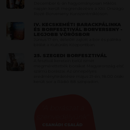
December 6.-án hagyományosan Miklós
napján került megrendezésre a XXI. Országos
Rozé Borverseny Kunszentmiklóson.
IV. KECSKEMÉTI BARACKPÁLINKA
ÉS BORFESZTIVÁL BORVERSENY -
LEGJOBB VÖRÖSBOR
Június 17-én, délelőtt zajlott a bor és pálinka
bírálat a Kultúrális Központban.
25. SZEGEDI BORFESZTIVÁL
A fesztivál keretein belül ismét
megmérettették boraikat Magyarország első
számú borászai. Az ünnepélyes
eredményhirdetésre május 21-én, 18:00 órakor
került sor a Rádió 88 színpadon.
"A borászat a
szenvedélyünk"
CSANÁDI CSALÁD