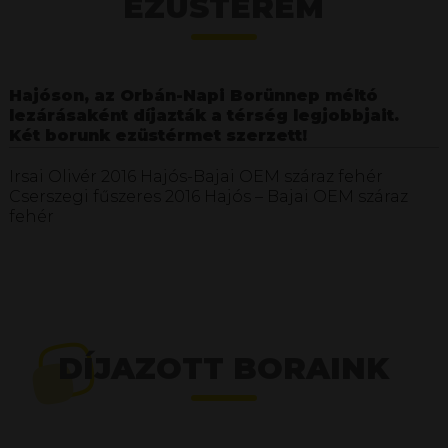
EZÜSTÉREM
Hajóson, az Orbán-Napi Borünnep méltó
lezárásaként díjazták a térség legjobbjait.
Két borunk ezüstérmet szerzett!
Irsai Olivér 2016 Hajós-Bajai OEM száraz fehér
Cserszegi fűszeres 2016 Hajós – Bajai OEM száraz
fehér
DÍJAZOTT BORAINK