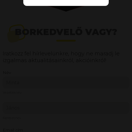
BORKEDVELŐ VAGY?
Iratkozz fel hírlevelünkre, hogy ne maradj le
izgalmas aktualitásainkról, akcióinkról!
Név
Vezetéknév
Keresztnév
Email cím