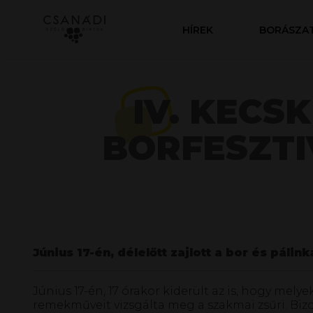
HÍREK
BORÁSZA
IV. KECS
BORFESZTI
Június 17-én, délelőtt zajlott a bor és pálin
Június 17-én, 17 órakor kiderült az is, hogy mel
remekműveit vizsgálta meg a szakmai zsűri. Bizon