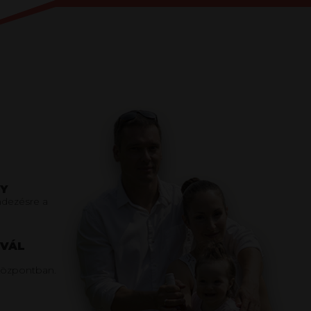
Y
dezésre a
IVÁL
s Központban.