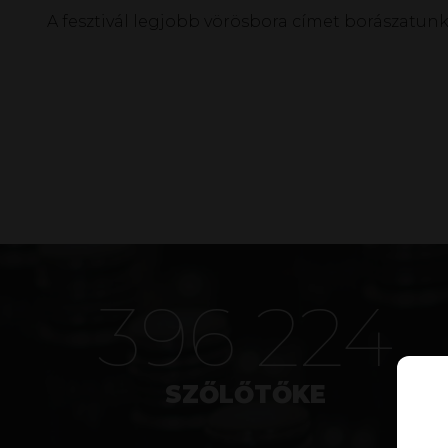
A fesztivál legjobb vörösbora címet borászatun
507 873
SZŐLŐTŐKE