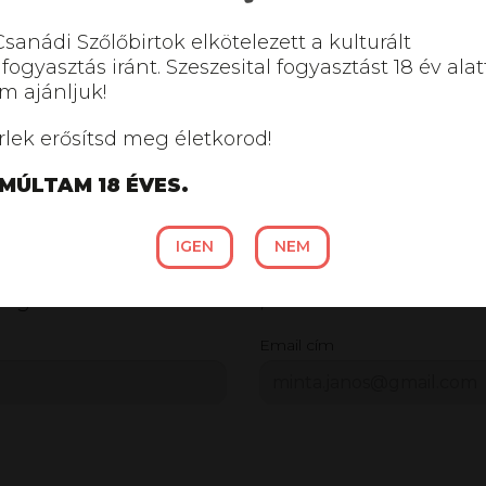
Csanádi Szőlőbirtok elkötelezett a kulturált
lfogyasztás iránt. Szeszesital fogyasztást 18 év alat
m ajánljuk!
rlek erősítsd meg életkorod!
MÚLTAM 18 ÉVES.
ORKEDVELŐ VAG
IGEN
NEM
 izgalmas aktualitásainkról, akcióinkról!
Email cím