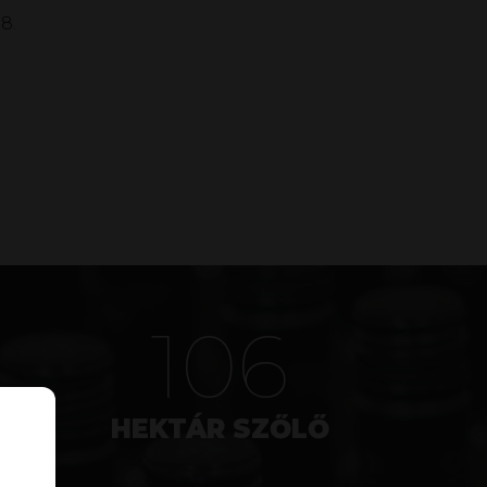
8.
136
HEKTÁR SZŐLŐ