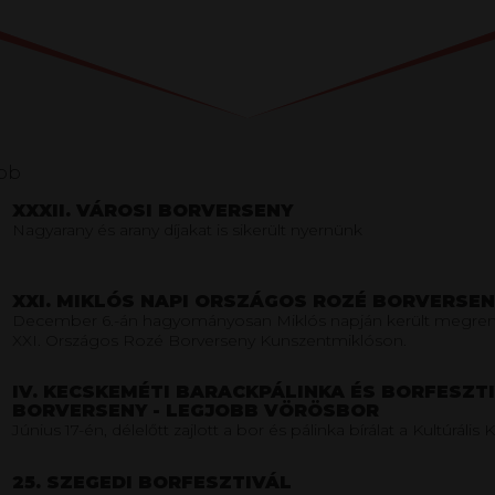
ebb
XXXII. VÁROSI BORVERSENY
Nagyarany és arany díjakat is sikerült nyernünk
XXI. MIKLÓS NAPI ORSZÁGOS ROZÉ BORVERSEN
December 6.-án hagyományosan Miklós napján került megren
XXI. Országos Rozé Borverseny Kunszentmiklóson.
IV. KECSKEMÉTI BARACKPÁLINKA ÉS BORFESZT
BORVERSENY - LEGJOBB VÖRÖSBOR
Június 17-én, délelőtt zajlott a bor és pálinka bírálat a Kultúráli
25. SZEGEDI BORFESZTIVÁL