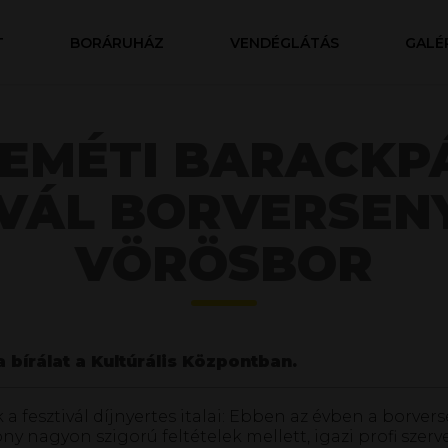
T
BORÁRUHÁZ
VENDÉGLÁTÁS
GALÉ
KEMÉTI BARACKP
VÁL BORVERSENY
VÖRÖSBOR
ka bírálat a Kultúrális Központban.
yek a fesztivál díjnyertes italai: Ebben az évben a bor
y nagyon szigorú feltételek mellett, igazi profi szer