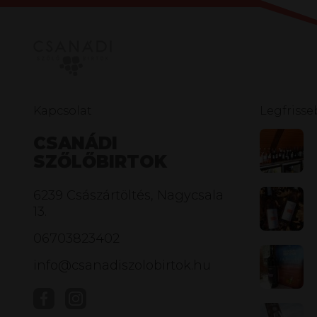
Kapcsolat
Legfriss
CSANÁDI
SZŐLŐBIRTOK
6239 Császártöltés, Nagycsala
13.
06703823402
info@csanadiszolobirtok.hu