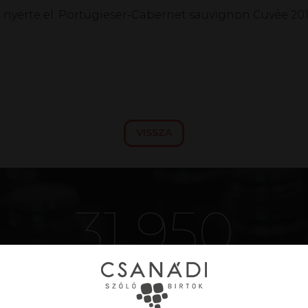
k nyerte el: Portugieser-Cabernet sauvignon Cuvée 201
VISSZA
40 953
PALACK(OK)