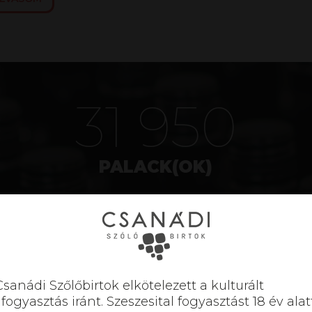
40 398
PALACK(OK)
Csanádi Szőlőbirtok elkötelezett a kulturált
lfogyasztás iránt. Szeszesital fogyasztást 18 év alat