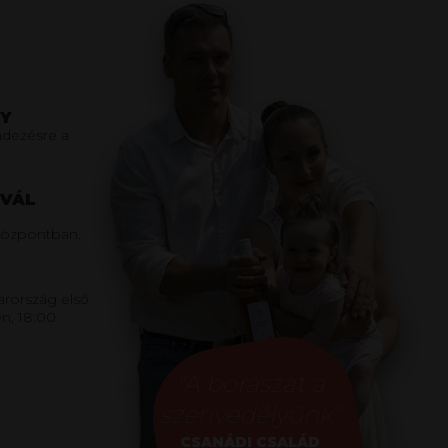
Y
dezésre a
IVÁL
s Központban.
arország első
n, 18:00
"A borászat a
szenvedélyünk"
CSANÁDI CSALÁD