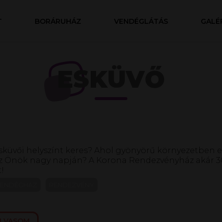
T
BORÁRUHÁZ
VENDÉGLÁTÁS
GALÉ
ESKÜVŐ
sküvői helyszínt keres? Ahol gyönyörű környezetben 
 az Önök nagy napján? A Korona Rendezvényház akár 30
!
VENDÉGHÁZ
RENDEZVÉNY
OLVASOM