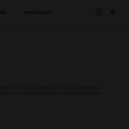
RIA
KAPCSOLAT
egyedi hangulat mellett láthatja vendégül
0 fős vendégseregnek kínál felejthetetlen