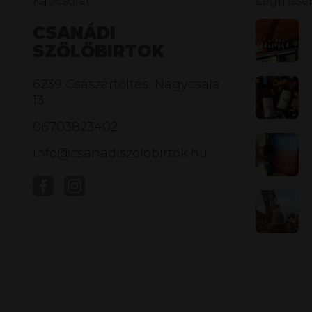
Kapcsolat
Legfriss
CSANÁDI
SZŐLŐBIRTOK
6239 Császártöltés, Nagycsala
13.
06703823402
info@csanadiszolobirtok.hu