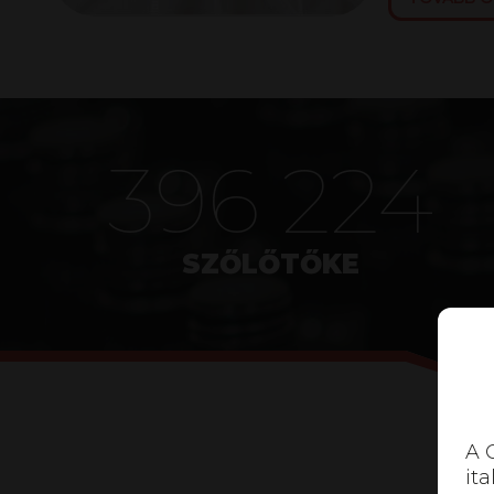
500 987
SZŐLŐTŐKE
A 
ita