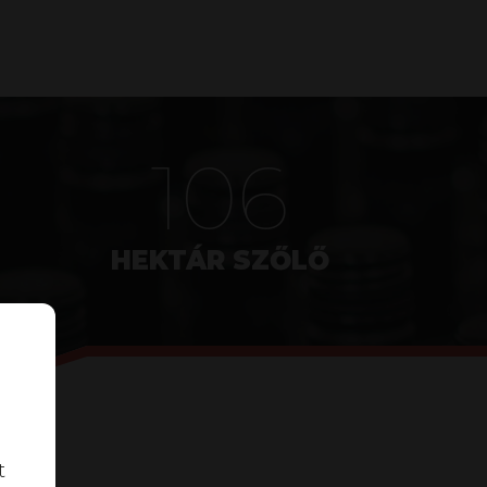
134
HEKTÁR SZŐLŐ
t