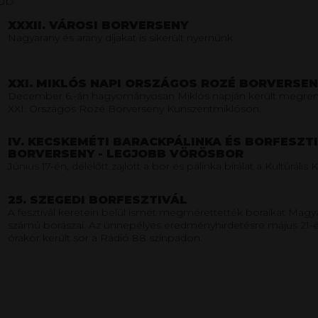
ebb
XXXII. VÁROSI BORVERSENY
Nagyarany és arany díjakat is sikerült nyernünk
XXI. MIKLÓS NAPI ORSZÁGOS ROZÉ BORVERSEN
December 6.-án hagyományosan Miklós napján került megren
XXI. Országos Rozé Borverseny Kunszentmiklóson.
IV. KECSKEMÉTI BARACKPÁLINKA ÉS BORFESZT
BORVERSENY - LEGJOBB VÖRÖSBOR
Június 17-én, délelőtt zajlott a bor és pálinka bírálat a Kultúráli
25. SZEGEDI BORFESZTIVÁL
A fesztivál keretein belül ismét megmérettették boraikat Magy
számú borászai. Az ünnepélyes eredményhirdetésre május 21-é
órakor került sor a Rádió 88 színpadon.